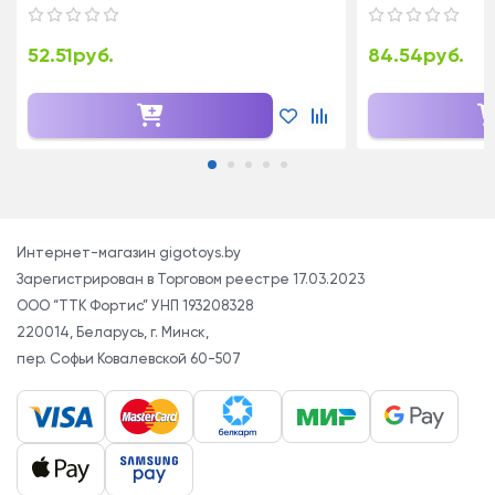
у него получаются: вертолетом, обычным и
гидросамолетом, классической машиной, грузовиком
52.51руб.
84.54руб.
и подъемным краном, багги и 3 видами гоночных
автомобилей.
Насыщенная цветовая гамма деталей позволяет
собирать яркие, красочные модели.
Кубики Gigo имеют уникальную конструкцию. Каждый
кубик имеет размер 2*2 см, один выступ-штифт и пять
отверстий для соединений. Количество комбинаций
Интернет-магазин gigotoys.by
соединений кубиков между собой и с другими
Зарегистрирован в Торговом реестре 17.03.2023
элементами огромно - это буквально миллионы
ООО “ТТК Фортис” УНП 193208328
вариантов. Для прочного соединения детали
220014, Беларусь, г. Минск,
необходимо повернуть относительно друг друга, как
пер. Софьи Ковалевской 60-507
бы вкручивая, а чтобы легко разъединить
необходимо повернуть относительно друг друга,
немного выкручивая. Благодаря такому соединению
модели получаются очень прочными.
Все детали из серии "Собери кубики" совместимы